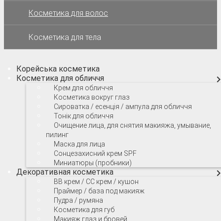
Косметика для волос
Косметика для тела
Корейська косметика
Косметика для обличчя
Крем для обличчя
Косметика вокруг глаз
Сироватка / есенція / ампула для обличчя
Тонік для обличчя
Очищение лица, для снятия макияжа, умывание,
пилинг
Маска для лица
Сонцезахисний крем SPF
Миниатюры (пробники)
Декоративная косметика
ВВ крем / СС крем / кушон
Праймер / база под макияж
Пудра / румяна
Косметика для губ
Макияж глаз и бровей