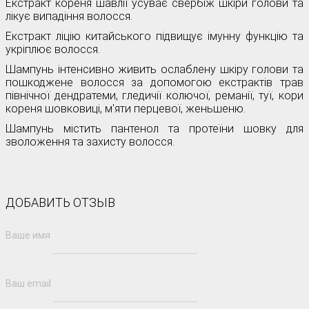
Екстракт кореня шавлії усуває свербіж шкіри голови та
лікує випадіння волосся.
Екстракт ліцію китайського підвищує імунну функцію та
укріплює волосся.
Шампунь інтенсивно живить ослаблену шкіру голови та
пошкоджене волосся за допомогою екстрактів трав
північної дендратеми, гледичії колючої, реманії, туї, кори
кореня шовковиці, м'яти перцевої, женьшеню.
Шампунь містить пантенол та протеїни шовку для
зволоження та захисту волосся.
ДОБАВИТЬ ОТЗЫВ
Ваше имя
Ваш email